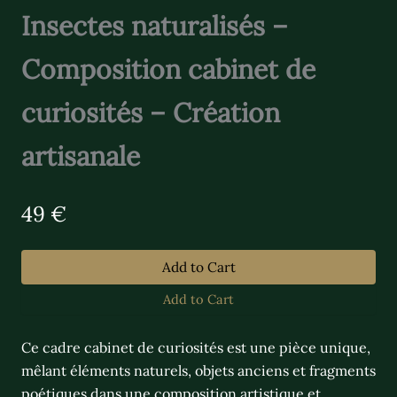
Insectes naturalisés –
Composition cabinet de
curiosités – Création
artisanale
N
49 €
o
w
Add to Cart
Add to Cart
Ce cadre cabinet de curiosités est une pièce unique,
mêlant éléments naturels, objets anciens et fragments
poétiques dans une composition artistique et