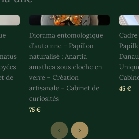
ue
Diorama entomologique
Cadre
d’automne – Papillon
Papill
mmatus
naturalisé : Anartia
Danaus
loyées
amathea sous cloche en
Unique
et de
verre – Création
Cabine
artisanale – Cabinet de
45 €
curiosités
75 €
Previous
Next