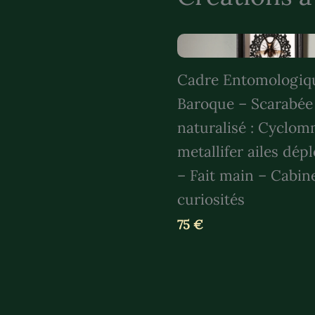
Cadre Entomologiq
Baroque – Scarabée
naturalisé : Cyclo
metallifer ailes dép
– Fait main – Cabin
curiosités
75 €