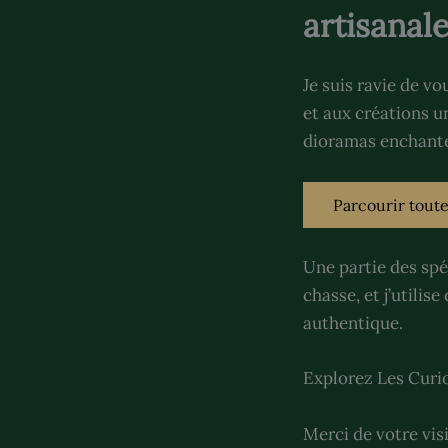
artisanal
Je suis ravie de v
et aux créations u
dioramas enchante
Parcourir toute
Une partie des spé
chasse, et j’utilis
authentique.
Explorez Les Curio
Merci de votre vis