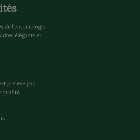
ités
es de l’entomologie
cadres élégants et
st prélevé par
e qualité
le.