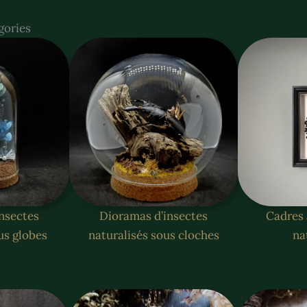
gories
nsectes
Dioramas d’insectes
Cadres 
us globes
naturalisés sous cloches
na