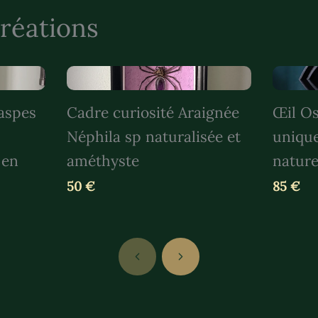
réations
taspes
Cadre curiosité Araignée
Œil Os
Néphila sp naturalisée et
uniqu
 en
améthyste
nature
50 €
85 €
Previous
Next