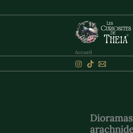
Aller
au
contenu
Accueil
Dioramas 
arachnide