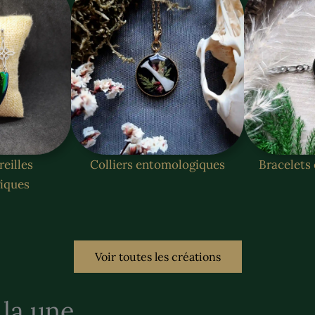
reilles
Colliers entomologiques
Bracelets
iques
Voir toutes les créations
 la une