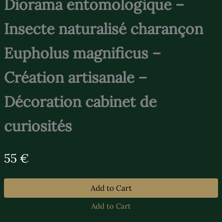
Diorama entomologique –
Insecte naturalisé charançon
Eupholus magnificus –
Création artisanale –
Décoration cabinet de
curiosités
N
55 €
o
w
Add to Cart
Add to Cart