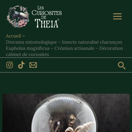
Aller
au
contenu
Accueil
Diorama entomologique – Insecte naturalisé charançon
Eupholus magnificus – Création artisanale – Décoration
cabinet de curiosités
Rec