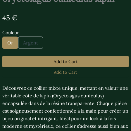
N
45 €
o
Couleur
w
S
S
Or
Argent
e
e
l
l
e
e
c
c
Add to Cart
t
t
C
C
Add to Cart
o
o
u
u
l
l
Découvrez ce collier mixte unique, mettant en valeur une
e
e
u
u
véritable côte de lapin (Oryctolagus cuniculus)
r
r
encapsulée dans de la résine transparente. Chaque pièce
est soigneusement confectionnée à la main pour créer un
bijou original et intrigant. Idéal pour un look à la fois
moderne et mystérieux, ce collier s’adresse aussi bien aux