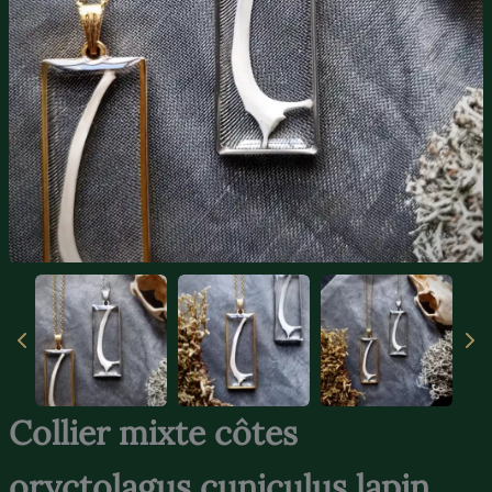
Collier mixte côtes
oryctolagus cuniculus lapin