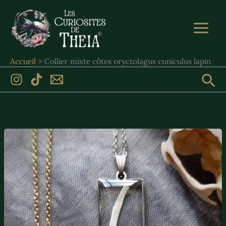
Aller
au
contenu
Accueil
Collier mixte côtes oryctolagus cuniculus lapin
Rec