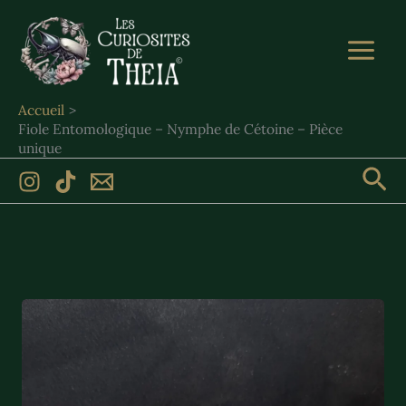
Aller
au
contenu
Accueil
Fiole Entomologique – Nymphe de Cétoine – Pièce
unique
Rec