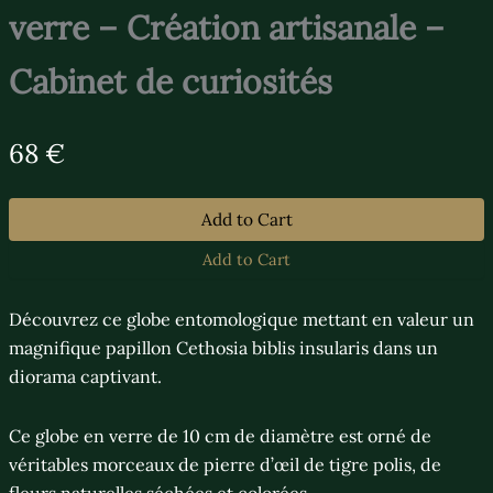
verre – Création artisanale –
Cabinet de curiosités
N
68 €
o
w
Add to Cart
Add to Cart
Découvrez ce globe entomologique mettant en valeur un
magnifique papillon Cethosia biblis insularis dans un
diorama captivant.
Ce globe en verre de 10 cm de diamètre est orné de
véritables morceaux de pierre d’œil de tigre polis, de
fleurs naturelles séchées et colorées.