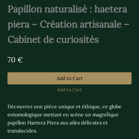
Papillon naturalisé : haetera
piera – Création artisanale –
Cabinet de curiosités
N
70 €
o
w
Add to Cart
Add to Cart
Découvrez une pièce unique et éthique, ce globe
entomologique mettant en scène un magnifique
papillon Haetera Piera aux ailes délicates et
translucides.