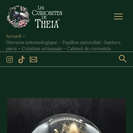
Aller
au
contenu
Accueil
Diorama entomologique – Papillon naturalisé : haetera
piera – Création artisanale – Cabinet de curiosités
Rec