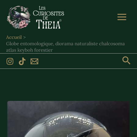
Aller
au
contenu
Accueil
Globe entomologique, diorama naturaliste chalcosoma
atlas keyboh forestier
Rec