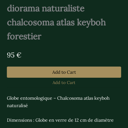
diorama naturaliste
chalcosoma atlas keyboh
forestier
N
95 €
o
w
Add to Cart
Add to Cart
Globe entomologique – Chalcosoma atlas keyboh
naturalisé
Dimensions : Globe en verre de 12 cm de diamètre