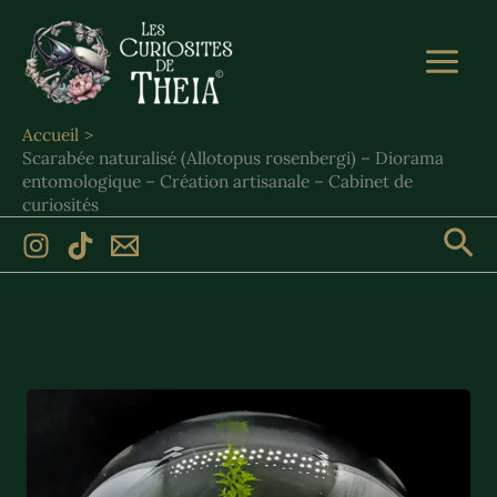
Aller
au
contenu
Accueil
Scarabée naturalisé (Allotopus rosenbergi) – Diorama
entomologique – Création artisanale – Cabinet de
curiosités
Rec