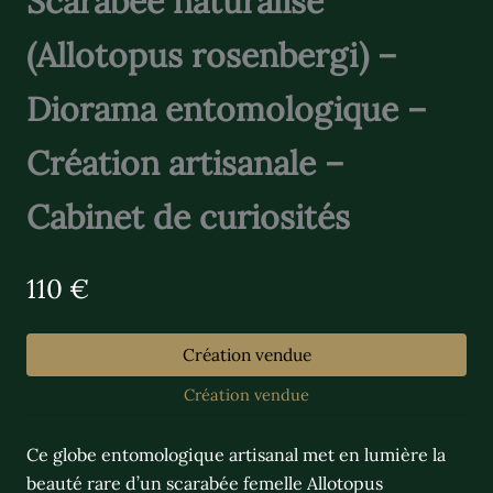
Scarabée naturalisé
(Allotopus rosenbergi) –
Diorama entomologique –
Création artisanale –
Cabinet de curiosités
N
110 €
o
w
Création vendue
Création vendue
Ce globe entomologique artisanal met en lumière la
beauté rare d’un scarabée femelle Allotopus