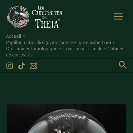
Aller
au
contenu
Accueil
Papillon naturalisé (cymothoe reginae elisabethae) –
Diorama entomologique – Création artisanale – Cabinet
de curiosités
Rec