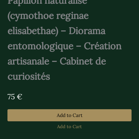
Papillon naturalisé
(cymothoe reginae
elisabethae) – Diorama
entomologique – Création
artisanale – Cabinet de
curiosités
N
75 €
o
w
Add to Cart
Add to Cart